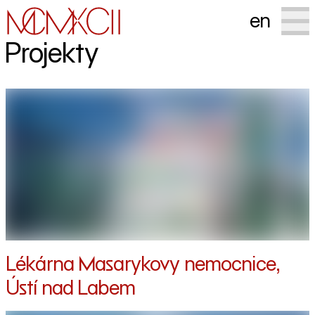
en
Projekty
Lékárna Masarykovy nemocnice,
Ústí nad Labem