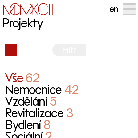
en
Projekty
Filtr
Vše
62
Nemocnice
42
Vzdělání
5
Revitalizace
3
Bydlení
8
Sociální
2